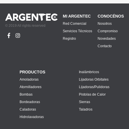
MI ARGENTEC
CONOCÉNOS
Red Comercial
Nosotros
© 2019 All rights reserved
Servicios Técnicos
Compromiso
Registro
Novedades
Contacto
PRODUCTOS
Inalámbricos
Amoladoras
Lijadoras Orbitales
Atornilladores
Lijadoras/Pulidoras
Bombas
Pistolas de Calor
Bordeadoras
Sierras
Caladoras
Taladros
Hidrolavadoras